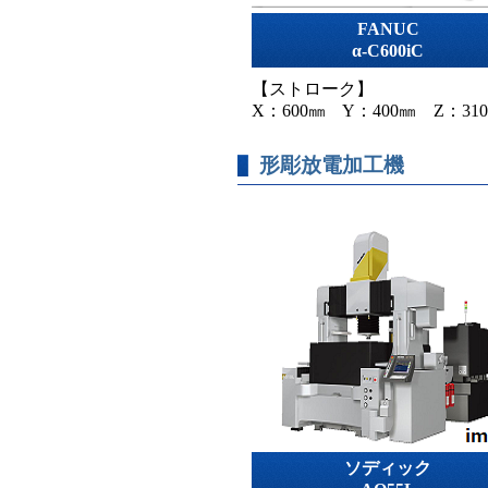
FANUC
α-C600iC
【ストローク】
X：600㎜ Y：400㎜ Z：31
形彫放電加工機
ソディック