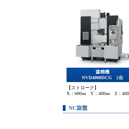
森精機
NVD4000DCG 2台
【ストローク】
X：600㎜ Y：400㎜ Z：40
NC旋盤