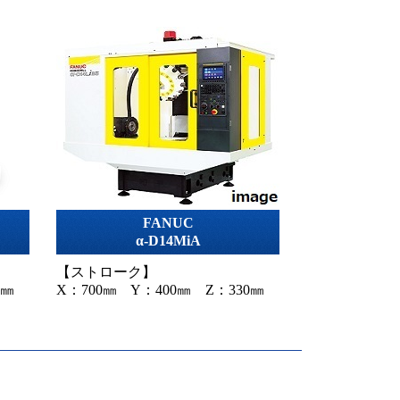
FANUC
α-D14MiA
【ストローク】
0㎜
X：700㎜ Y：400㎜ Z：330㎜