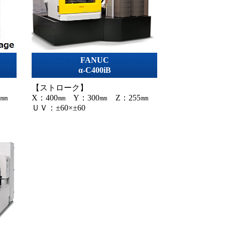
FANUC
α-C400iB
【ストローク】
0㎜
X：400㎜ Y：300㎜ Z：255㎜
ＵＶ：±60×±60