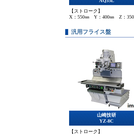
AQ55L
【ストローク】
X：550㎜ Y：400㎜ Z：35
汎用フライス盤
山崎技研
YZ-8C
【ストローク】