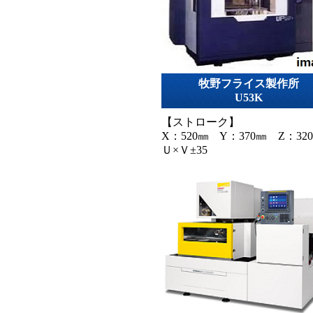
牧野フライス製作所
U53K
【ストローク】
X：520㎜ Y：370㎜ Z：32
Ｕ×Ｖ±35