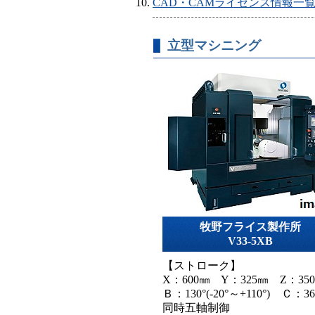
CAD・CAMライセンス情報一
立型マシニング
牧野フライス製作所
V33-5XB
【ストローク】
X：600㎜ Y：325㎜ Z：35
Ｂ：130°(-20°～+110°) Ｃ：36
同時五軸制御