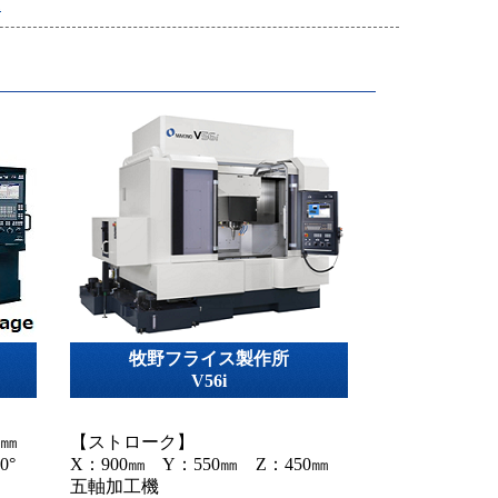
覧
牧野フライス製作所
V56i
0㎜
【ストローク】
0°
X：900㎜ Y：550㎜ Z：450㎜
五軸加工機