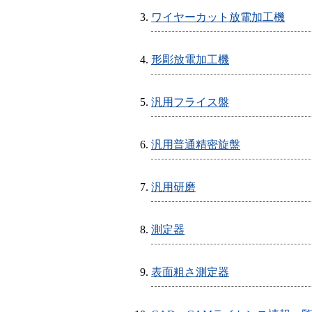
ワイヤーカット放電加工機
形彫放電加工機
汎用フライス盤
汎用普通精密旋盤
汎用研磨
測定器
表面粗さ測定器